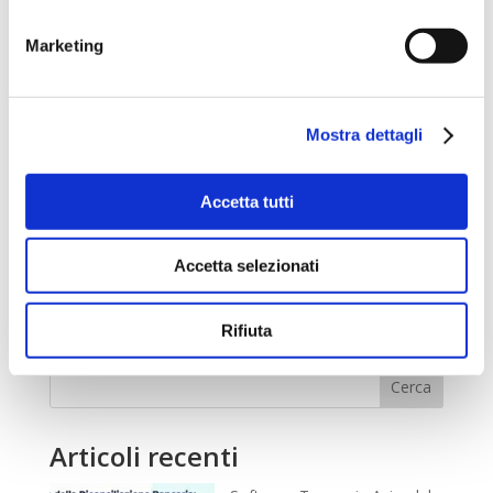
Marketing
Rendiconto finanziario e cash flow operativo:
cosa considerare davvero nella pianificazione
da
ReadyAmministrazione
|
Feb 23, 2026
|
News
Mostra dettagli
Quando un’azienda si appresta a stimare e pianificare i
Accetta tutti
flussi di cassa, spesso si affida a strumenti e metodi
molto diversi: dai classici fogli Excel complessi e
stratificati, fino a sistemi più strutturati e automatici. Al
Accetta selezionati
di là dello strumento utilizzato, però, il...
Rifiuta
« Post precedenti
Cerca
Articoli recenti