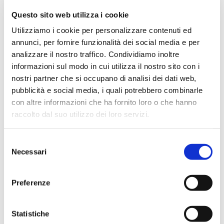
Questo sito web utilizza i cookie
Oltre lo scadenzario: la “manovra finanziaria”
Utilizziamo i cookie per personalizzare contenuti ed
che salva il tuo cash flow
annunci, per fornire funzionalità dei social media e per
da
ReadyAmministrazione
|
Feb 26, 2026
|
News
analizzare il nostro traffico. Condividiamo inoltre
informazioni sul modo in cui utilizza il nostro sito con i
La gestione della finanza aziendale non è un silos
nostri partner che si occupano di analisi dei dati web,
isolato: è il sistema circolatorio che tiene in vita il ciclo
pubblicità e social media, i quali potrebbero combinarle
economico-operativo dell’impresa. Come abbiamo
con altre informazioni che ha fornito loro o che hanno
visto nel precedente articolo, per determinare un
raccolto dal suo utilizzo dei loro servizi.
flusso di cassa attendibile dobbiamo analizzare tre...
Selezione
Necessari
del
consenso
Preferenze
Statistiche